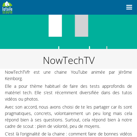
NowTechTV
NowTechTVfr est une chaine YouTube animée par
Jérôme
Keinborg
.
Elle a pour thème habituel de faire des tests approfondis de
matériel tech. Elle s’est récemment diversifiée dans des tutos
vidéos ou photos.
Avec son accord, nous avons choisi de te les partager car ils sont
pragmatiques, concrets, volontairement un peu long mais cela
répond bien à ses questions. Surtout, cela répond bien à notre
cadre de scout : plein de volonté, peu de moyens.
C’est là l’originalité de la chaine : comment faire de bonnes vidéos