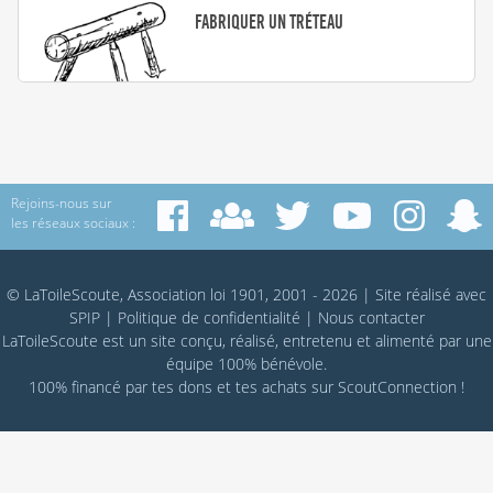
Fabriquer un tréteau
Rejoins-nous sur
les réseaux sociaux :
© LaToileScoute, Association loi 1901, 2001 - 2026
|
Site réalisé avec
SPIP
|
Politique de confidentialité
|
Nous contacter
LaToileScoute est un site conçu, réalisé, entretenu et alimenté par une
équipe 100% bénévole.
100% financé par
tes dons
et tes achats sur
ScoutConnection
!