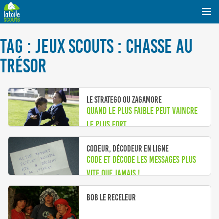
TAG : JEUX SCOUTS : CHASSE AU
TRÉSOR
Le Stratego ou Zagamore
Quand le plus faible peut vaincre
le plus fort
Codeur, décodeur en ligne
Code et décode les messages plus
vite que jamais !
Bob le receleur