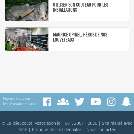
Utiliser son couteau pour les
installations
Maurice Opinel, héros de nos
louveteaux
Rejoins-nous sur
les réseaux sociaux :
© LaToileScoute, Association loi 1901, 2001 - 2026
|
Site réalisé avec
SPIP
|
Politique de confidentialité
|
Nous contacter