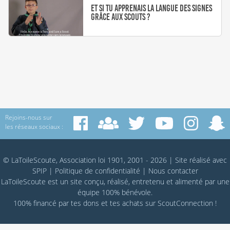
Et si tu apprenais la langue des signes
grâce aux scouts ?
Rejoins-nous sur
les réseaux sociaux :
© LaToileScoute, Association loi 1901, 2001 - 2026
|
Site réalisé avec
SPIP
|
Politique de confidentialité
|
Nous contacter
LaToileScoute est un site conçu, réalisé, entretenu et alimenté par une
équipe 100% bénévole.
100% financé par
tes dons
et tes achats sur
ScoutConnection
!