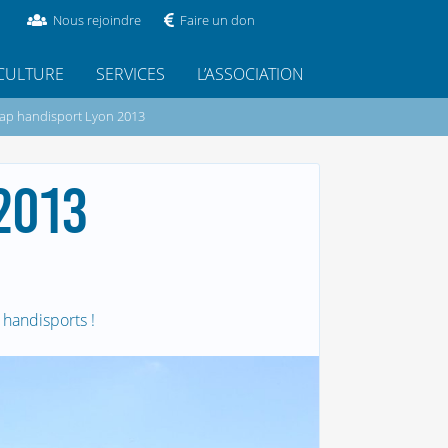
Nous rejoindre
Faire un don
CULTURE
SERVICES
L’ASSOCIATION
ap handisport Lyon 2013
2013
handisports !