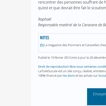
rencontrer des personnes souffrant de h
qu’est et que devrait être fait le scoutism
Raphaël
Responsable matériel de la Caravane de B
NOTES
Le magazine des Pionniers et Caravelles che
[
1
]
Publié le
19 février 2013
(mis à jour le
20 décembr
Droit de reproduction libre sous certaines condi
LaToileScoute est un site conçu, réalisé, entret
100% financé par
tes dons
et tes achats sur
Scou
Envoyer