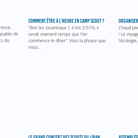
ORGANISER
COMMENT ÊTRE À L’HEURE EN CAMP SCOUT ?
resse,
Chaud pou
"Bon les louveteaux ?, il est 21h10, il
quable de
! Le voyage
serait vraiment temps que l'on
ts du
l'écologie
commence le dîner". Voici la phrase que
nous…
ASSEMBLÉE
LE GRAND CONCERT DES SCOUTS DU LIBAN