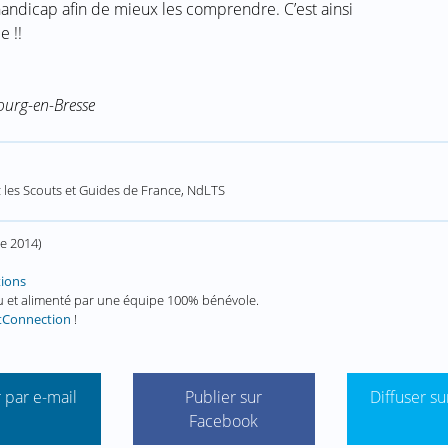
andicap afin de mieux les comprendre. C’est ainsi
e !!
ourg-en-Bresse
z les Scouts et Guides de France, NdLTS
e 2014
)
tions
enu et alimenté par une équipe 100% bénévole.
tConnection
!
 par e-mail
Publier sur
Diffuser su
Facebook