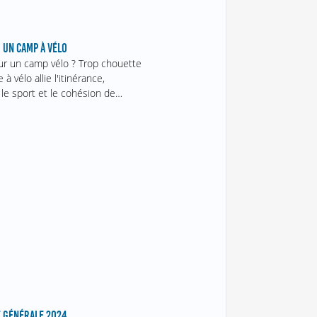
 UN CAMP À VÉLO
r un camp vélo ? Trop chouette
 à vélo allie l'itinérance,
, le sport et le cohésion de…
 GÉNÉRALE 2024