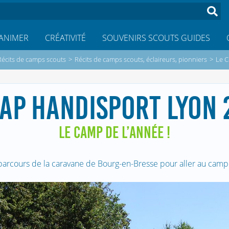
ANIMER
CRÉATIVITÉ
SOUVENIRS SCOUTS GUIDES
Récits de camps scouts
>
Récits de camps scouts, éclaireurs, pionniers
>
Le C
CAP HANDISPORT LYON 
LE CAMP DE L’ANNÉE !
parcours de la caravane de Bourg-en-Bresse pour aller au camp 