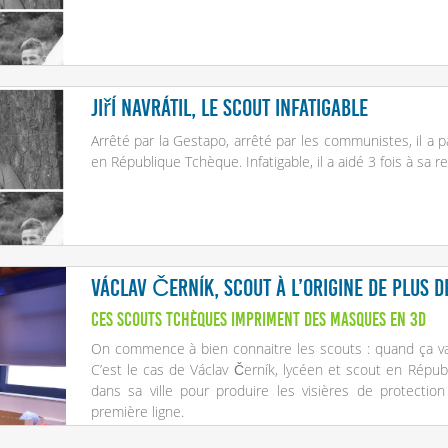
Jiří Navrátil, le scout infatigable
Arrêté par la Gestapo, arrêté par les communistes, il a p
en République Tchèque. Infatigable, il a aidé 3 fois à sa r
Václav Černík, scout à l’origine de plus d
Ces scouts tchèques impriment des masques en 3D
On commence à bien connaitre les scouts : quand ça va 
C’est le cas de Václav Černík, lycéen et scout en Républ
dans sa ville pour produire les visières de protecti
première ligne.