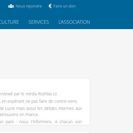
Nous rejoindre
Faire un don
CULTURE
SERVICES
L’ASSOCIATION
terviewé par le média
Rozhlas.cz
.
, en espérant ne pas faire de contre-sens.
 de Lucie mais aussi les débats internes aux
retrouvons en France.
n parti : nous t’informons. A chacun son