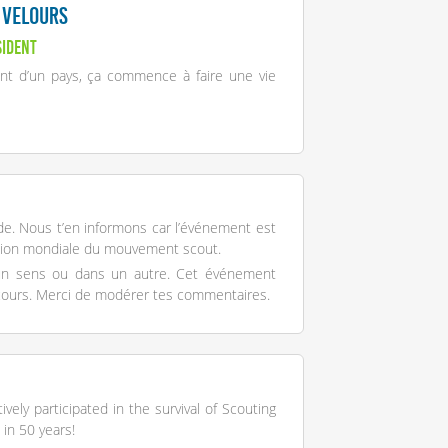
 Velours
sident
dent d’un pays, ça commence à faire une vie
nde. Nous t’en informons car l’événement est
ation mondiale du mouvement scout.
s un sens ou dans un autre. Cet événement
cours. Merci de modérer tes commentaires.
ely participated in the survival of Scouting
 in 50 years!