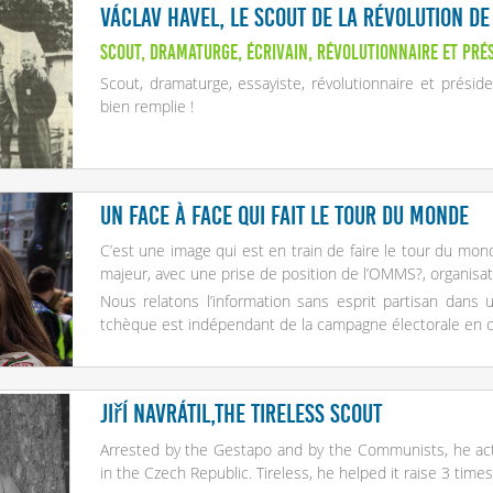
Václav Havel, le scout de la Révolution de
Scout, dramaturge, écrivain, révolutionnaire et pré
Scout, dramaturge, essayiste, révolutionnaire et prési
bien remplie !
Un face à face qui fait le tour du monde
C’est une image qui est en train de faire le tour du mo
majeur, avec une prise de position de l’OMMS
?
, organis
Nous relatons l’information sans esprit partisan dan
tchèque est indépendant de la campagne électorale en 
Jiří Navrátil,The tireless scout
Arrested by the Gestapo and by the Communists, he activ
in the Czech Republic. Tireless, he helped it raise 3 times