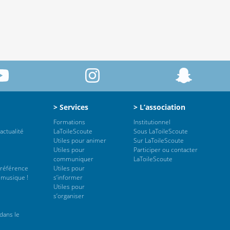
> Services
> L’association
Formations
Institutionnel
actualité
LaToileScoute
Sous LaToileScoute
Utiles pour animer
Sur LaToileScoute
Utiles pour
Participer ou contacter
communiquer
LaToileScoute
 référence
Utiles pour
 musique !
s’informer
Utiles pour
s’organiser
dans le