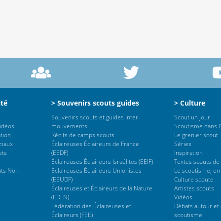
ité
> Souvenirs scouts guides
> Culture
Souvenirs scouts et guides Inter-
Scout un jour
vidéos
mouvements
Scoutisme dans l’
tion
Récits de camps scouts
Le grenier scout
ciaux
Éclaireuses Éclaireurs de France
Séries
ets
(EEDF)
Inspiration
Éclaireuses Éclaireurs Israélites (EEIF)
Textes scouts de
uts Non
Éclaireuses Éclaireurs Unionistes
Le scoutisme, en
(EEUDF)
Culture scoute
Éclaireuses et Éclaireurs de la Nature
Artistes scouts
(EDLN)
Vidéos
Fédération des Éclaireuses et
Débats autour et 
Éclaireurs (FEE)
scoutisme