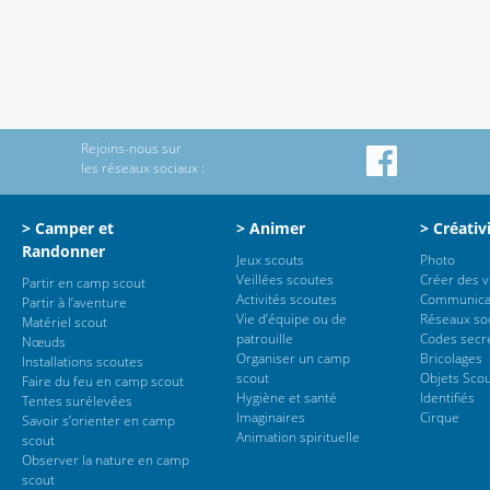
Rejoins-nous sur
les réseaux sociaux :
> Camper et
> Animer
> Créativ
Randonner
Jeux scouts
Photo
Veillées scoutes
Créer des 
Partir en camp scout
Activités scoutes
Communica
Partir à l’aventure
Vie d’équipe ou de
Réseaux so
Matériel scout
patrouille
Codes secr
Nœuds
Organiser un camp
Bricolages
Installations scoutes
scout
Objets Sco
Faire du feu en camp scout
Hygiène et santé
Identifiés
Tentes surélevées
Imaginaires
Cirque
Savoir s’orienter en camp
Animation spirituelle
scout
Observer la nature en camp
scout