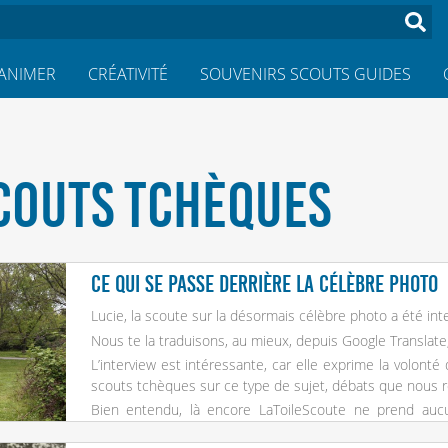
ANIMER
CRÉATIVITÉ
SOUVENIRS SCOUTS GUIDES
SCOUTS TCHÈQUES
Ce qui se passe derrière la célèbre photo
Lucie, la scoute sur la désormais célèbre photo a été in
Nous te la traduisons, au mieux, depuis Google Translate
L’interview est intéressante, car elle exprime la volonté
scouts tchèques sur ce type de sujet, débats que nous 
Bien entendu, là encore LaToileScoute ne prend aucu
opinion !