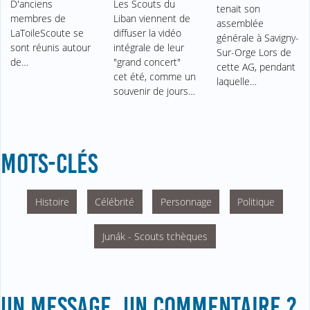
D'anciens
Les Scouts du
tenait son
membres de
Liban viennent de
assemblée
LaToileScoute se
diffuser la vidéo
générale à Savigny-
sont réunis autour
intégrale de leur
Sur-Orge Lors de
de…
"grand concert"
cette AG, pendant
cet été, comme un
laquelle…
souvenir de jours…
MOTS-CLÉS
Histoire
Célébrité
Personnage
Politique
Junák - Scouts tchèques
UN MESSAGE, UN COMMENTAIRE ?