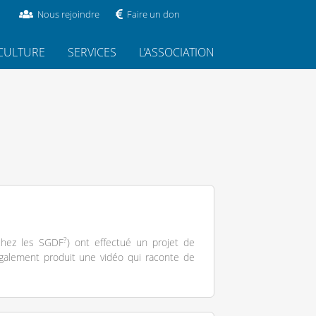
Nous rejoindre
Faire un don
CULTURE
SERVICES
L’ASSOCIATION
?
hez les SGDF
) ont effectué un projet de
t également produit une vidéo qui raconte de