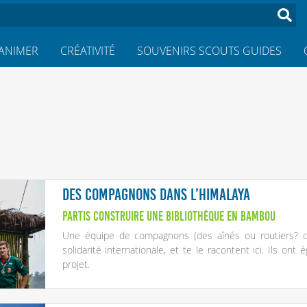
ANIMER
CRÉATIVITÉ
SOUVENIRS SCOUTS GUIDES
Des Compagnons dans l’Himalaya
Partis construire une bibliothèque en bambou
Une équipe de compagnons (des aînés ou routiers
?
c
solidarité internationale, et te le racontent ici. Ils on
projet.