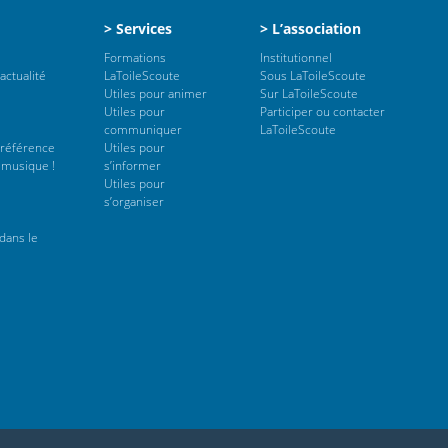
> Services
> L’association
Formations
Institutionnel
actualité
LaToileScoute
Sous LaToileScoute
Utiles pour animer
Sur LaToileScoute
Utiles pour
Participer ou contacter
communiquer
LaToileScoute
 référence
Utiles pour
 musique !
s’informer
Utiles pour
s’organiser
dans le