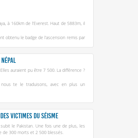
laya, à 160km de l’Everest. Haut de 5883m, il
t obtenu le badge de l’ascension remis par
sion et les ascensions suivantes.
 Népal
lles auraient pu être 7 500. La différence ?
 nous te le traduisons, avec en plus un
 des victimes du séisme
subit le Pakistan. Une fois une de plus, les
le de 300 morts et 2 500 blessés.