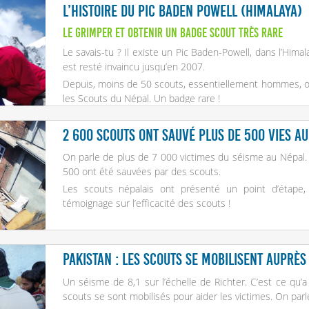
L’Histoire du Pic Baden Powell (Himalaya)
Le grimper et obtenir un badge scout très rare
Le savais-tu ? Il existe un Pic Baden-Powell, dans l’Hima
est resté invaincu jusqu’en 2007.
Depuis, moins de 50 scouts, essentiellement hommes, on
les Scouts du Népal. Un badge rare !
Nous te racontons l’histoire de ce pic, sa première ascen
2 600 scouts ont sauvé plus de 500 vies au
On parle de plus de 7 000 victimes du séisme au Népal. E
500 ont été sauvées par des scouts.
Les scouts népalais ont présenté un point d’étape,
témoignage sur l’efficacité des scouts !
Pakistan : les scouts se mobilisent auprès
Un séisme de 8,1 sur l’échelle de Richter. C’est ce qu’a 
scouts se sont mobilisés pour aider les victimes. On par