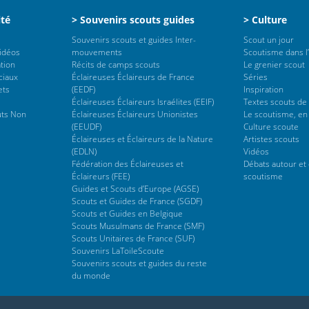
ité
> Souvenirs scouts guides
> Culture
Souvenirs scouts et guides Inter-
Scout un jour
vidéos
mouvements
Scoutisme dans l’
tion
Récits de camps scouts
Le grenier scout
ciaux
Éclaireuses Éclaireurs de France
Séries
ets
(EEDF)
Inspiration
Éclaireuses Éclaireurs Israélites (EEIF)
Textes scouts de
uts Non
Éclaireuses Éclaireurs Unionistes
Le scoutisme, en
(EEUDF)
Culture scoute
Éclaireuses et Éclaireurs de la Nature
Artistes scouts
(EDLN)
Vidéos
Fédération des Éclaireuses et
Débats autour et 
Éclaireurs (FEE)
scoutisme
Guides et Scouts d’Europe (AGSE)
Scouts et Guides de France (SGDF)
Scouts et Guides en Belgique
Scouts Musulmans de France (SMF)
Scouts Unitaires de France (SUF)
Souvenirs LaToileScoute
Souvenirs scouts et guides du reste
du monde