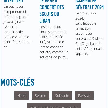
INTELLIJEU
LE GRAND
ASSEMBLÉE
Un outil pour
CONCERT DES
GÉNÉRALE 2024
comprendre et
SCOUTS DU
Le 12 octobre
créer des grand
2024,
LIBAN
jeux originaux.
LaToileScoute
D'anciens
Les Scouts du
tenait son
membres de
Liban viennent de
assemblée
LaToileScoute se
diffuser la vidéo
générale à Savigny-
sont réunis autour
intégrale de leur
Sur-Orge Lors de
de…
"grand concert"
cette AG, pendant
cet été, comme un
laquelle…
souvenir de jours…
MOTS-CLÉS
Nepal
Seisme
Solidarité
Pakistan
Pakistan Boy Scouts Association