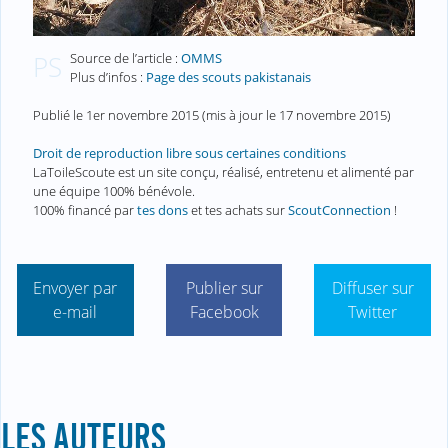
Source de l’article :
OMMS
PS
Plus d’infos :
Page des scouts pakistanais
Publié le
1er novembre 2015
(mis à jour le
17 novembre 2015
)
Droit de reproduction libre sous certaines conditions
LaToileScoute est un site conçu, réalisé, entretenu et alimenté par
une équipe 100% bénévole.
100% financé par
tes dons
et tes achats sur
ScoutConnection
!
Envoyer par
Publier sur
Diffuser sur
e-mail
Facebook
Twitter
LES AUTEURS