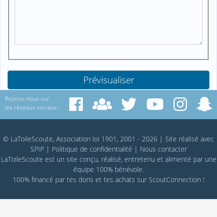
Rejoins-nous sur
les réseaux sociaux :
© LaToileScoute, Association loi 1901, 2001 - 2026
|
Site réalisé avec
SPIP
|
Politique de confidentialité
|
Nous contacter
LaToileScoute est un site conçu, réalisé, entretenu et alimenté par une
équipe 100% bénévole.
100% financé par
tes dons
et tes achats sur
ScoutConnection
!