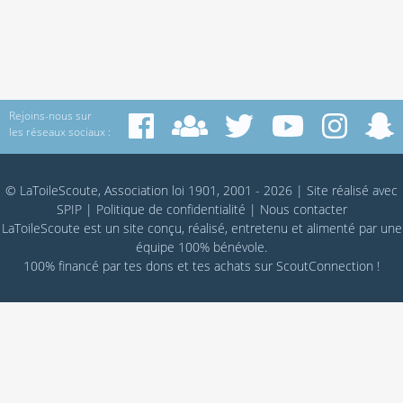
Rejoins-nous sur
les réseaux sociaux :
© LaToileScoute, Association loi 1901, 2001 - 2026
|
Site réalisé avec
SPIP
|
Politique de confidentialité
|
Nous contacter
LaToileScoute est un site conçu, réalisé, entretenu et alimenté par une
équipe 100% bénévole.
100% financé par
tes dons
et tes achats sur
ScoutConnection
!