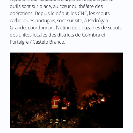
qu’ils sont sur place, au cœur du théâtre des
opérations. Depuis le début, les CNE, les scouts
catholiques portugais, sont sur site, à Pedrógão
Grande, coordonnant l’action de douzaines de scouts
des unités locales des districts de Coimbra et
Portalgre / Castelo Branco.