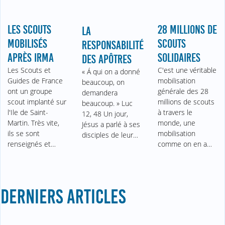
LES SCOUTS
28 MILLIONS DE
LA
MOBILISÉS
SCOUTS
RESPONSABILITÉ
APRÈS IRMA
SOLIDAIRES
DES APÔTRES
Les Scouts et
C'est une véritable
« Á qui on a donné
Guides de France
mobilisation
beaucoup, on
ont un groupe
générale des 28
demandera
scout implanté sur
millions de scouts
beaucoup. » Luc
l'Ile de Saint-
à travers le
12, 48 Un jour,
Martin. Très vite,
monde, une
Jésus a parlé à ses
ils se sont
mobilisation
disciples de leur…
renseignés et…
comme on en a…
DERNIERS ARTICLES