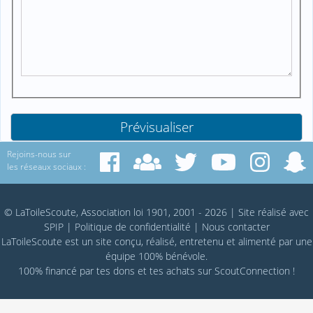
Rejoins-nous sur
les réseaux sociaux :
© LaToileScoute, Association loi 1901, 2001 - 2026
|
Site réalisé avec
SPIP
|
Politique de confidentialité
|
Nous contacter
LaToileScoute est un site conçu, réalisé, entretenu et alimenté par une
équipe 100% bénévole.
100% financé par
tes dons
et tes achats sur
ScoutConnection
!