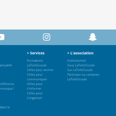
> Services
> L’association
Formations
Institutionnel
actualité
LaToileScoute
Sous LaToileScoute
Utiles pour animer
Sur LaToileScoute
Utiles pour
Participer ou contacter
communiquer
LaToileScoute
 référence
Utiles pour
 musique !
s’informer
Utiles pour
s’organiser
dans le