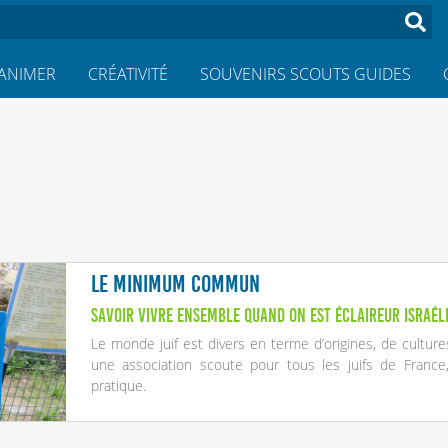
ANIMER
CRÉATIVITÉ
SOUVENIRS SCOUTS GUIDES
Le minimum commun
Savoir vivre ensemble quand on est éclaireur israél
Le monde juif est divers en terme d’origines, de cultures 
une association scoute pour tous les juifs de France
pratique.