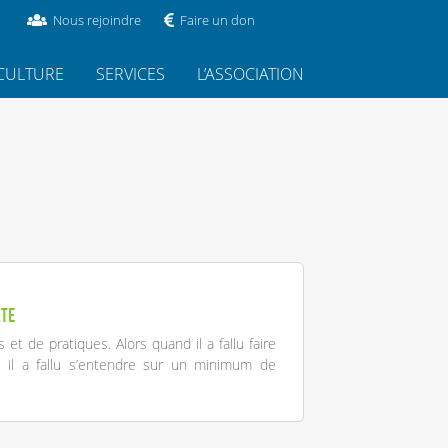
Nous rejoindre
Faire un don
CULTURE
SERVICES
L’ASSOCIATION
ite
et de pratiques. Alors quand il a fallu faire
, il a fallu s’entendre sur un minimum de