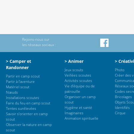
Rejoins-nous sur
les réseaux sociaux :
> Camper et
> Animer
> Créativ
Randonner
Jeux scouts
Photo
Veillées scoutes
Créer des 
Partir en camp scout
Activités scoutes
Communica
Partir à l’aventure
Vie d’équipe ou de
Réseaux so
Matériel scout
patrouille
Codes secr
Nœuds
Organiser un camp
Bricolages
Installations scoutes
scout
Objets Sco
Faire du feu en camp scout
Hygiène et santé
Identifiés
Tentes surélevées
Imaginaires
Cirque
Savoir s’orienter en camp
Animation spirituelle
scout
Observer la nature en camp
scout