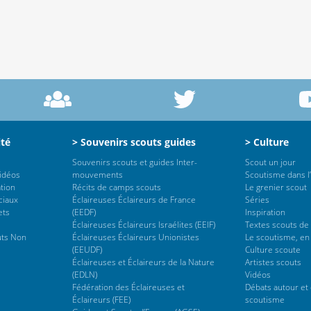
ité
> Souvenirs scouts guides
> Culture
Souvenirs scouts et guides Inter-
Scout un jour
vidéos
mouvements
Scoutisme dans l’
tion
Récits de camps scouts
Le grenier scout
ciaux
Éclaireuses Éclaireurs de France
Séries
ets
(EEDF)
Inspiration
Éclaireuses Éclaireurs Israélites (EEIF)
Textes scouts de
uts Non
Éclaireuses Éclaireurs Unionistes
Le scoutisme, en
(EEUDF)
Culture scoute
Éclaireuses et Éclaireurs de la Nature
Artistes scouts
(EDLN)
Vidéos
Fédération des Éclaireuses et
Débats autour et 
Éclaireurs (FEE)
scoutisme