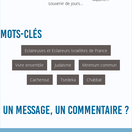
souvenir de jours…
MOTS-CLÉS
Eclaireuses et Eclaireurs Israélites de France
Vivre ensemble
Judaïsme
Minimum commun
Cacherout
Tsedeka
Chabbat
UN MESSAGE, UN COMMENTAIRE ?