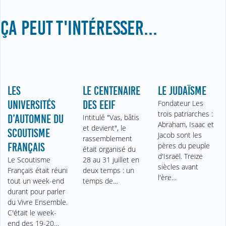
ÇA PEUT T'INTÉRESSER...
LES
LE CENTENAIRE
LE JUDAÏSME
UNIVERSITÉS
DES EEIF
Fondateur Les
trois patriarches :
D’AUTOMNE DU
Intitulé "Vas, bâtis
Abraham, Isaac et
et devient", le
SCOUTISME
Jacob sont les
rassemblement
FRANÇAIS
pères du peuple
était organisé du
d'Israël. Treize
Le Scoutisme
28 au 31 juillet en
siècles avant
Français était réuni
deux temps : un
l'ère…
tout un week-end
temps de…
durant pour parler
du Vivre Ensemble.
C'était le week-
end des 19-20…