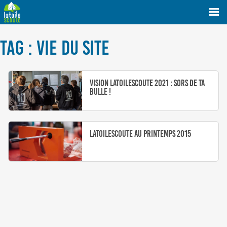
TAG : VIE DU SITE
Vision LaToileScoute 2021 : Sors de ta
bulle !
LaToileScoute au Printemps 2015