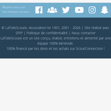
Rejoins-nous sur
les réseaux sociaux :
© LaToileScoute, Association loi 1901, 2001 - 2026
|
Site réalisé avec
SPIP
|
Politique de confidentialité
|
Nous contacter
LaToileScoute est un site conçu, réalisé, entretenu et alimenté par une
équipe 100% bénévole.
100% financé par
tes dons
et tes achats sur
ScoutConnection
!