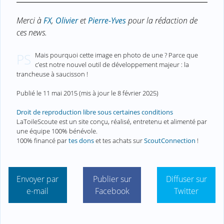
Merci à
FX
,
Olivier
et
Pierre-Yves
pour la rédaction de
ces news.
Mais pourquoi cette image en photo de une ? Parce que
PS
c’est notre nouvel outil de développement majeur : la
trancheuse à saucisson !
Publié le
11 mai 2015
(mis à jour le
8 février 2025
)
Droit de reproduction libre sous certaines conditions
LaToileScoute est un site conçu, réalisé, entretenu et alimenté par
une équipe 100% bénévole.
100% financé par
tes dons
et tes achats sur
ScoutConnection
!
Envoyer par
Publier sur
Diffuser sur
e-mail
Facebook
Twitter