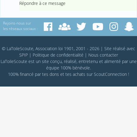
Répondre à ce message
Rejoins-nous sur
les réseaux sociaux :
© LaToileScoute, Association loi 1901, 2001 - 2026
|
Site réalisé avec
SPIP
|
Politique de confidentialité
|
Nous contacter
LaToileScoute est un site conçu, réalisé, entretenu et alimenté par une
équipe 100% bénévole.
100% financé par
tes dons
et tes achats sur
ScoutConnection
!