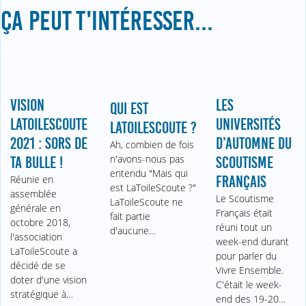
ÇA PEUT T'INTÉRESSER...
VISION
LES
QUI EST
LATOILESCOUTE
UNIVERSITÉS
LATOILESCOUTE ?
2021 : SORS DE
D’AUTOMNE DU
Ah, combien de fois
n'avons-nous pas
TA BULLE !
SCOUTISME
entendu "Mais qui
Réunie en
FRANÇAIS
est LaToileScoute ?"
assemblée
Le Scoutisme
LaToileScoute ne
générale en
Français était
fait partie
octobre 2018,
réuni tout un
d'aucune…
l'association
week-end durant
LaToileScoute a
pour parler du
décidé de se
Vivre Ensemble.
doter d'une vision
C'était le week-
stratégique à…
end des 19-20…