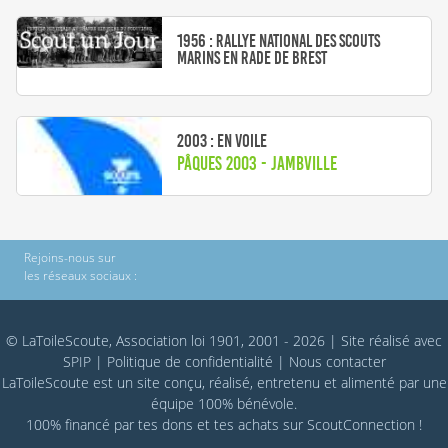
1956 : Rallye national des Scouts
Marins en rade de Brest
2003 : En voile
Pâques 2003 - Jambville
Rejoins-nous sur
les réseaux sociaux :
© LaToileScoute, Association loi 1901, 2001 - 2026
|
Site réalisé avec
SPIP
|
Politique de confidentialité
|
Nous contacter
LaToileScoute est un site conçu, réalisé, entretenu et alimenté par une
équipe 100% bénévole.
100% financé par
tes dons
et tes achats sur
ScoutConnection
!