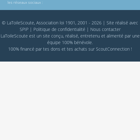
les réseaux sociaux :
© LaToileScoute, Association loi 1901, 2001 - 2026
|
Site réalisé avec
SPIP
|
Politique de confidentialité
|
Nous contacter
LaToileScoute est un site conçu, réalisé, entretenu et alimenté par une
équipe 100% bénévole.
100% financé par
tes dons
et tes achats sur
ScoutConnection
!