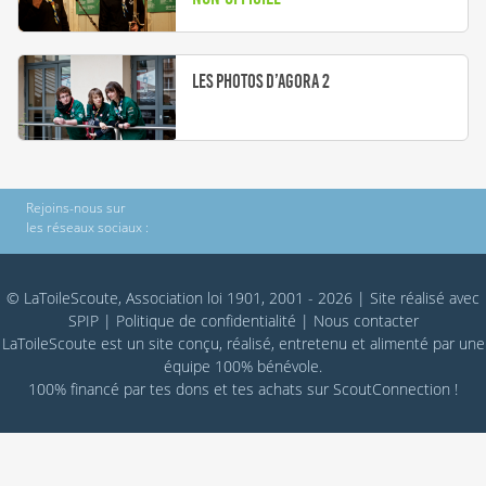
Les photos d’Agora 2
Rejoins-nous sur
les réseaux sociaux :
© LaToileScoute, Association loi 1901, 2001 - 2026
|
Site réalisé avec
SPIP
|
Politique de confidentialité
|
Nous contacter
LaToileScoute est un site conçu, réalisé, entretenu et alimenté par une
équipe 100% bénévole.
100% financé par
tes dons
et tes achats sur
ScoutConnection
!