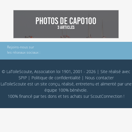
Photos de CapO100
3 Articles
Rejoins-nous sur
les réseaux sociaux :
© LaToileScoute, Association loi 1901, 2001 - 2026
|
Site réalisé avec
SPIP
|
Politique de confidentialité
|
Nous contacter
LaToileScoute est un site conçu, réalisé, entretenu et alimenté par une
équipe 100% bénévole.
100% financé par
tes dons
et tes achats sur
ScoutConnection
!