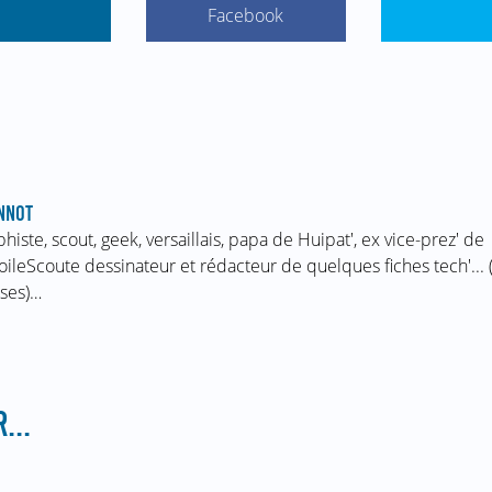
Facebook
NNOT
phiste, scout, geek, versaillais, papa de Huipat', ex vice-prez' de
oileScoute dessinateur et rédacteur de quelques fiches tech'... 
ses)…
...