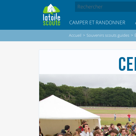
CAMPER ET RANDONNER
Accueil
>
Souvenirs scouts guides
>
CE