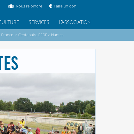
Nous rejoindre
Faire un don
CULTURE
SERVICES
L’ASSOCIATION
e France
>
Centenaire EEDF à Nantes
TES