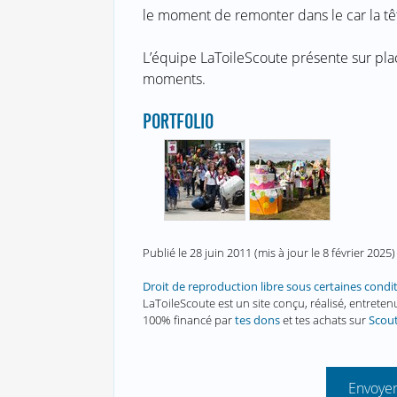
le moment de remonter dans le car la tête
L’équipe LaToileScoute présente sur plac
moments.
PORTFOLIO
Publié le
28 juin 2011
(mis à jour le
8 février 2025
)
Droit de reproduction libre sous certaines condi
LaToileScoute est un site conçu, réalisé, entret
100% financé par
tes dons
et tes achats sur
Scou
Envoyer