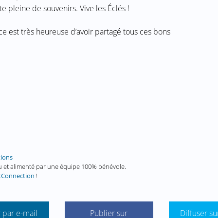
 pleine de souvenirs. Vive les Éclés !
e est très heureuse d’avoir partagé tous ces bons
tions
enu et alimenté par une équipe 100% bénévole.
tConnection
!
 par e-mail
Publier sur
Diffuser su