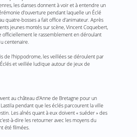
enres, les danses donnent à voir et à entendre un
a cérémonie d’ouverture pendant laquelle un Éclé
u quatre-bosses a fait office d’animateur. Après
érents jeunes montés sur scène, Vincent Coquebert,
 officiellement le rassemblement en déroulant
u centenaire.
ris de l’hippodrome, les veillées se déroulent par
s Éclés et veillée ludique autour de jeux de
ouvent au château d’Anne de Bretagne pour un
 Lastila pendant que les éclés parcourent la ville
estin. Les aînés quant à eux doivent « suéder » des
c’est-à-dire les retourner avec les moyens du
t été filmées.