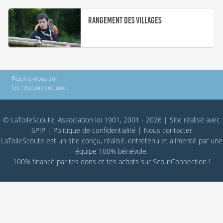
Rangement des villages
Rejoins-nous sur
les réseaux sociaux :
© LaToileScoute, Association loi 1901, 2001 - 2026
|
Site réalisé avec
SPIP
|
Politique de confidentialité
|
Nous contacter
LaToileScoute est un site conçu, réalisé, entretenu et alimenté par une
équipe 100% bénévole.
100% financé par
tes dons
et tes achats sur
ScoutConnection
!