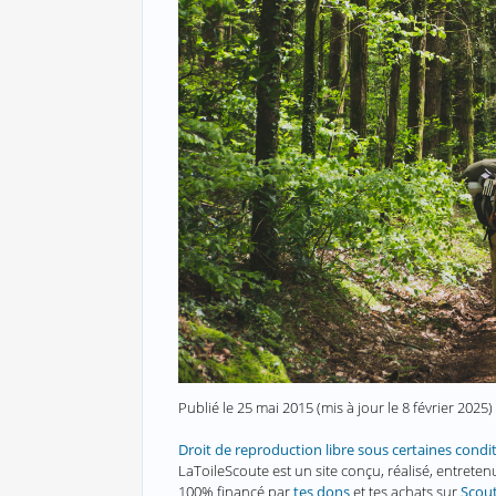
Publié le
25 mai 2015
(mis à jour le
8 février 2025
)
Droit de reproduction libre sous certaines condi
LaToileScoute est un site conçu, réalisé, entret
100% financé par
tes dons
et tes achats sur
Scou