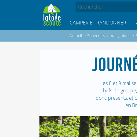
CAMPER ET RANDONNER
Accueil
>
Souvenirs scouts guides
>
JOURNÉ
Les 8 et 9 mai se
chefs de groupe,
donc présents, et c
en Br