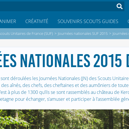
ANIMER
CRÉATIVITÉ
SOUVENIRS SCOUTS GUIDES
Scouts Unitaires de France (SUF)
>
Journées nationales SUF 2015
>
Journées 
ES NATIONALES 2015 
 sont déroulées les Journées Nationales (JN) des Scouts Unitair
 des aînés, des chefs, des cheftaines et des aumôniers de toute 
’est à plus de 1300 qu’ils se sont rassemblés au château de Kero
etagne pour échanger, s’amuser et participer à l’assemblée gén