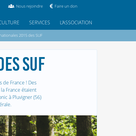
Nous rejoindre
Faire un don
CULTURE
SERVICES
L’ASSOCIATION
nationales 2015 des SUF
DES SUF
es de France ! Des
la France étaient
nic à Pluvigner (56)
érale.