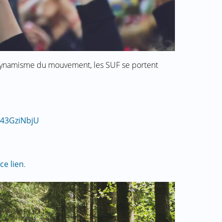
dynamisme du mouvement, les SUF se portent
343GziNbjU
ce lien
.