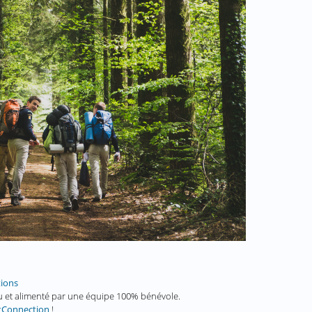
tions
enu et alimenté par une équipe 100% bénévole.
tConnection
!