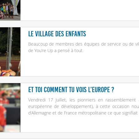
Le village des enfants
Beaucoup de membres des équipes de service ou de villa
de You’re Up a pensé à tout.
Et toi comment tu vois l’Europe ?
Vendredi 17 Juillet, les pionniers en rassemblement 
européenne de développement), à cette occasion no
d’Allemagne et de France métropolitaine ce que signifiait