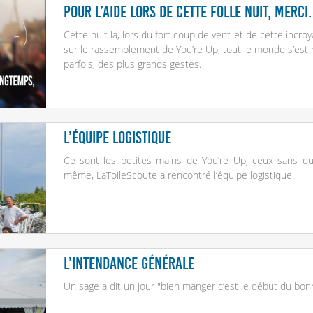
Pour l’aide lors de cette folle nuit, MERCI.
Cette nuit là, lors du fort coup de vent et de cette incroy
sur le rassemblement de You’re Up, tout le monde s’est 
parfois, des plus grands gestes.
L’équipe logistique
Ce sont les petites mains de You’re Up, ceux sans qui
même, LaToileScoute a rencontré l’équipe logistique.
L’intendance générale
Un sage a dit un jour "bien manger c’est le début du bonh