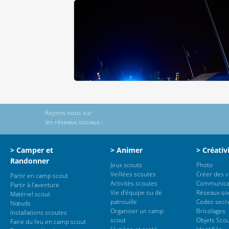
Rejoins-nous sur
les réseaux sociaux :
> Camper et
> Animer
> Créativ
Randonner
Jeux scouts
Photo
Veillées scoutes
Créer des 
Partir en camp scout
Activités scoutes
Communica
Partir à l’aventure
Vie d’équipe ou de
Réseaux so
Matériel scout
patrouille
Codes secr
Nœuds
Organiser un camp
Bricolages
Installations scoutes
scout
Objets Sco
Faire du feu en camp scout