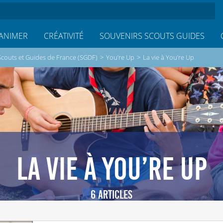
ANIMER
CRÉATIVITÉ
SOUVENIRS SCOUTS GUIDES
Scouts et Guides de France (SGDF)
>
You’re Up
>
La vie à You’re Up
LA VIE À YOU’RE UP
6 ARTICLES