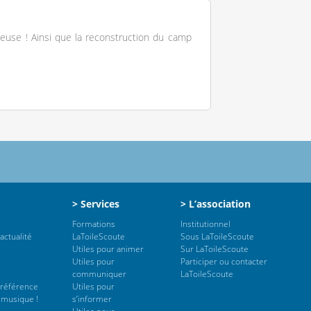
ageuse ! Ainsi que la reconstruction du camp
> Services
> L’association
Formations
Institutionnel
actualité
LaToileScoute
Sous LaToileScoute
Utiles pour animer
Sur LaToileScoute
Utiles pour
Participer ou contacter
communiquer
LaToileScoute
 référence
Utiles pour
 musique !
s’informer