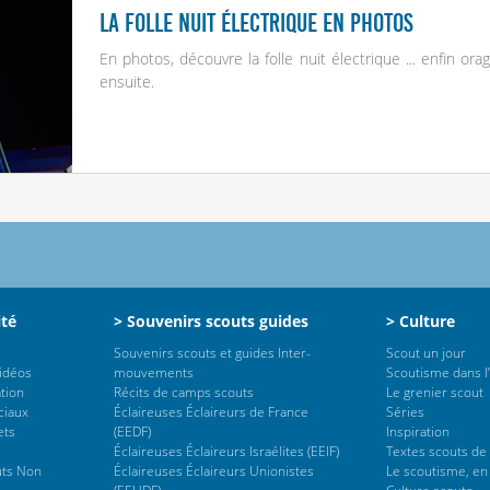
La folle nuit électrique en photos
En photos, découvre la folle nuit électrique ... enfin or
ensuite.
ité
> Souvenirs scouts guides
> Culture
Souvenirs scouts et guides Inter-
Scout un jour
vidéos
mouvements
Scoutisme dans l’
tion
Récits de camps scouts
Le grenier scout
ciaux
Éclaireuses Éclaireurs de France
Séries
ets
(EEDF)
Inspiration
Éclaireuses Éclaireurs Israélites (EEIF)
Textes scouts de
uts Non
Éclaireuses Éclaireurs Unionistes
Le scoutisme, en