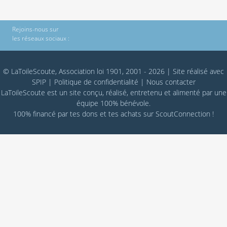
Rejoins-nous sur
les réseaux sociaux :
© LaToileScoute, Association loi 1901, 2001 - 2026
|
Site réalisé avec
SPIP
|
Politique de confidentialité
|
Nous contacter
LaToileScoute est un site conçu, réalisé, entretenu et alimenté par une
équipe 100% bénévole.
100% financé par
tes dons
et tes achats sur
ScoutConnection
!