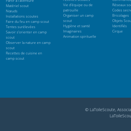
Partir à l’aventure
Vie d’équipe ou de
Réseaux so
Matériel scout
patrouille
Codes secr
Nœuds
Organiser un camp
Bricolages
Installations scoutes
scout
Objets Sco
Faire du feu en camp scout
Hygiène et santé
Identifiés
Tentes surélevées
Imaginaires
Cirque
Savoir s’orienter en camp
Animation spirituelle
scout
Observer la nature en camp
scout
Recettes de cuisine en
camp scout
© LaToileScoute, Associa
LaToileScou