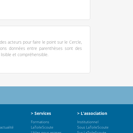
des acteurs pour faire le point sur le Cercle,
tions données entre parenthèses sont des
lisible et compréhensible.
> Services
> L’association
Formations
Institutionnel
actualité
LaToileScoute
Sous LaToileScoute
Utiles pour animer
Sur LaToileScoute