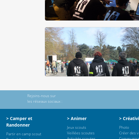
Rejoins-nous sur
les réseaux sociaux :
> Camper et
> Animer
> Créativ
Randonner
Jeux scouts
Photo
Veillées scoutes
Créer des 
Partir en camp scout
Activités scoutes
Communica