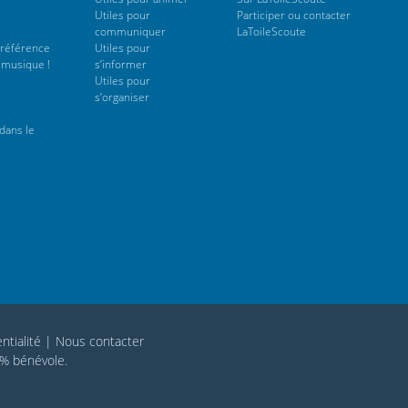
Utiles pour
Participer ou contacter
communiquer
LaToileScoute
 référence
Utiles pour
 musique !
s’informer
Utiles pour
s’organiser
dans le
ntialité
|
Nous contacter
0% bénévole.