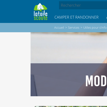
CAMPER ET RANDONNER
Accueil
>
Services
>
Utiles pour s’inf
MOD