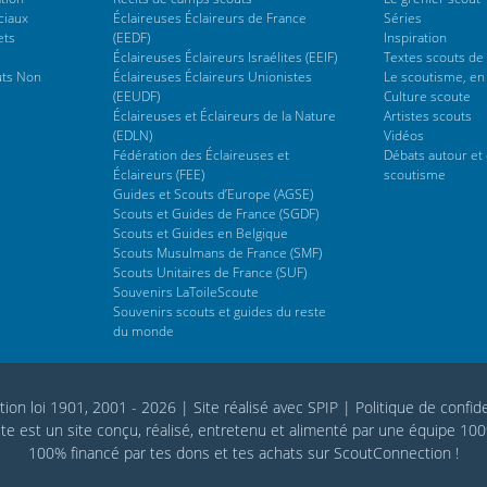
ciaux
Éclaireuses Éclaireurs de France
Séries
ets
(EEDF)
Inspiration
Éclaireuses Éclaireurs Israélites (EEIF)
Textes scouts de
uts Non
Éclaireuses Éclaireurs Unionistes
Le scoutisme, en
(EEUDF)
Culture scoute
Éclaireuses et Éclaireurs de la Nature
Artistes scouts
(EDLN)
Vidéos
Fédération des Éclaireuses et
Débats autour et 
Éclaireurs (FEE)
scoutisme
Guides et Scouts d’Europe (AGSE)
Scouts et Guides de France (SGDF)
Scouts et Guides en Belgique
Scouts Musulmans de France (SMF)
Scouts Unitaires de France (SUF)
Souvenirs LaToileScoute
Souvenirs scouts et guides du reste
du monde
tion loi 1901, 2001 - 2026
|
Site réalisé avec SPIP
|
Politique de confide
te est un site conçu, réalisé, entretenu et alimenté par une équipe 10
100% financé par
tes dons
et tes achats sur
ScoutConnection
!