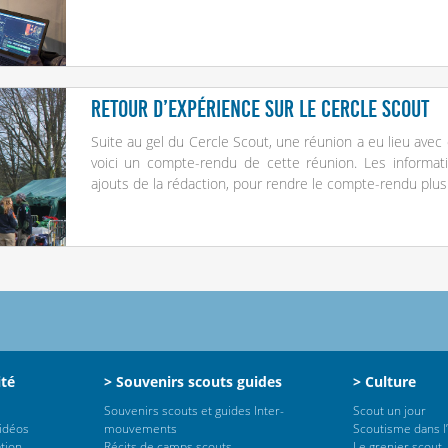
Retour d’expérience sur le Cercle Scout
Suite au
gel du Cercle Scout
, une réunion a eu lieu avec 
voici un compte-rendu de cette réunion. Les informa
ajouts de la rédaction, pour rendre le compte-rendu plus 
ité
> Souvenirs scouts guides
> Culture
Souvenirs scouts et guides Inter-
Scout un jour
vidéos
mouvements
Scoutisme dans l’
tion
Récits de camps scouts
Le grenier scout