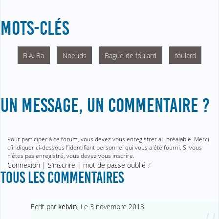
MOTS-CLÉS
B.A. Ba
Noeuds
Bague de foulard
foulard
UN MESSAGE, UN COMMENTAIRE ?
Pour participer à ce forum, vous devez vous enregistrer au préalable. Merci
d’indiquer ci-dessous l’identifiant personnel qui vous a été fourni. Si vous
n’êtes pas enregistré, vous devez vous inscrire.
Connexion
|
S’inscrire
|
mot de passe oublié ?
TOUS LES COMMENTAIRES
Ecrit par
kelvin
,
Le 3 novembre 2013