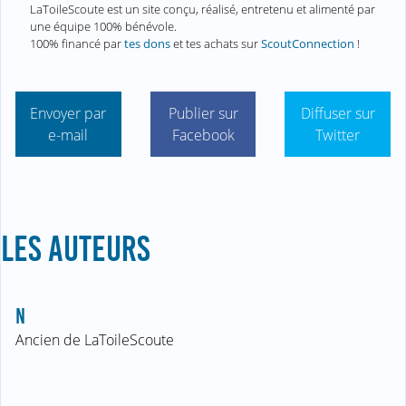
LaToileScoute est un site conçu, réalisé, entretenu et alimenté par
une équipe 100% bénévole.
100% financé par
tes dons
et tes achats sur
ScoutConnection
!
Envoyer par
Publier sur
Diffuser sur
e-mail
Facebook
Twitter
LES AUTEURS
N
Ancien de LaToileScoute