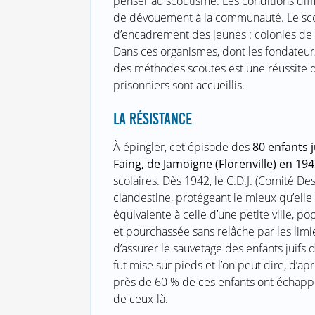
penser au scoutisme. Les conditions diffic
de dévouement à la communauté. Le sco
d’encadrement des jeunes : colonies de 
Dans ces organismes, dont les fondateurs 
des méthodes scoutes est une réussite da
prisonniers sont accueillis.
LA RÉSISTANCE
À épingler, cet épisode des
80 enfants 
Faing, de Jamoigne (Florenville) en 19
scolaires. Dès 1942, le C.D.J. (Comité Des
clandestine, protégeant le mieux qu’elle
équivalente à celle d’une petite ville, p
et pourchassée sans relâche par les limi
d’assurer le sauvetage des enfants juifs 
fut mise sur pieds et l’on peut dire, d’ap
près de 60 % de ces enfants ont échappé 
de ceux-là.