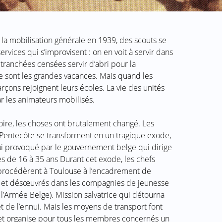
a mobilisation générale en 1939, des scouts se
rvices qui s’improvisent : on en voit à servir dans
 tranchées censées servir d’abri pour la
ce sont les grandes vacances. Mais quand les
rçons rejoignent leurs écoles. La vie des unités
ar les animateurs mobilisés.
toire, les choses ont brutalement changé. Les
 Pentecôte se transforment en un tragique exode,
elui provoqué par le gouvernement belge qui dirige
s de 16 à 35 ans Durant cet exode, les chefs
, procédèrent à Toulouse à l’encadrement de
és et désœuvrés dans les compagnies de jeunesse
l’Armée Belge). Mission salvatrice qui détourna
e et de l’ennui. Mais les moyens de transport font
 et organise pour tous les membres concernés un