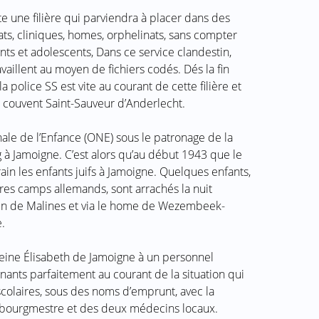
te une filière qui parviendra à placer dans des
ats, cliniques, homes, orphelinats, sans compter
ts et adolescents, Dans ce service clandestin,
aillent au moyen de fichiers codés. Dés la fin
 police SS est vite au courant de cette filière et
au couvent Saint-Sauveur d’Anderlecht.
nale de l’Enfance (ONE) sous le patronage de la
 à Jamoigne. C’est alors qu’au début 1943 que le
rain les enfants juifs à Jamoigne. Quelques enfants,
tres camps allemands, sont arrachés la nuit
sin de Malines et via le home de Wezembeek-
.
eine Élisabeth de Jamoigne à un personnel
nants parfaitement au courant de la situation qui
scolaires, sous des noms d’emprunt, avec la
u bourgmestre et des deux médecins locaux.