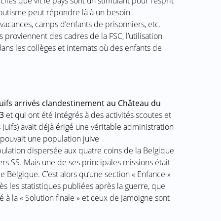
iles que vit le pays sont un stimulant pour l’esprit
utisme peut répondre là à un besoin
vacances, camps d’enfants de prisonniers, etc.
proviennent des cadres de la FSC, l’utilisation
ns les collèges et internats où des enfants de
juifs arrivés clandestinement au Château du
43
et qui ont été intégrés à des activités scoutes et
 Juifs) avait déjà érigé une véritable administration
 pouvait une population juive
opulation dispersée aux quatre coins de la Belgique
ers SS. Mais une de ses principales missions était
de Belgique. C’est alors qu’une section « Enfance »
rès les statistiques publiées après la guerre, que
à la « Solution finale » et ceux de Jamoigne sont