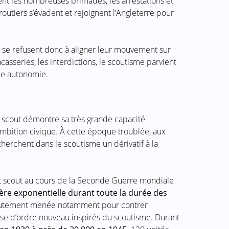
rent les nombreuses brimades, les arrestations et
utiers s’évadent et rejoignent l’Angleterre pour
ts se refusent donc à aligner leur mouvement sur
casseries, les interdictions, le scoutisme parvient
ale autonomie.
 scout démontre sa très grande capacité
n ambition civique. À cette époque troublée, aux
herchent dans le scoutisme un dérivatif à la
 scout au cours de la Seconde Guerre mondiale
ière exponentielle durant toute la durée des
ecrutement menée notamment pour contrer
e d’ordre nouveau inspirés du scoutisme. Durant