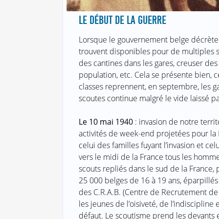
LE DÉBUT DE LA GUERRE
Lorsque le gouvernement belge décrète l
trouvent disponibles pour de multiples se
des cantines dans les gares, creuser des
population, etc. Cela se présente bien, 
classes reprennent, en septembre, les ga
scoutes continue malgré le vide laissé p
Le 10 mai 1940
: invasion de notre terri
activités de week-end projetées pour la
celui des familles fuyant l’invasion et c
vers le midi de la France tous les homme
scouts repliés dans le sud de la France
25 000 belges de 16 à 19 ans, éparpill
des C.R.A.B. (Centre de Recrutement de 
les jeunes de l’oisiveté, de l’indisciplin
défaut. Le scoutisme prend les devants