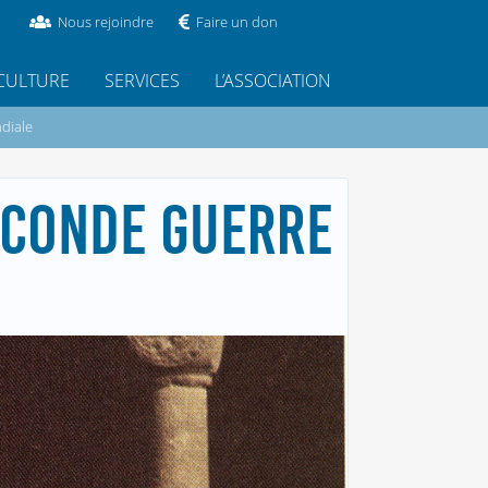
Nous rejoindre
Faire un don
CULTURE
SERVICES
L’ASSOCIATION
diale
ECONDE GUERRE