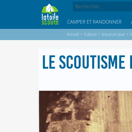
CAMPER ET RANDONNER
Accueil
>
Culture
>
Scout un jour
>
S
LE SCOUTISME