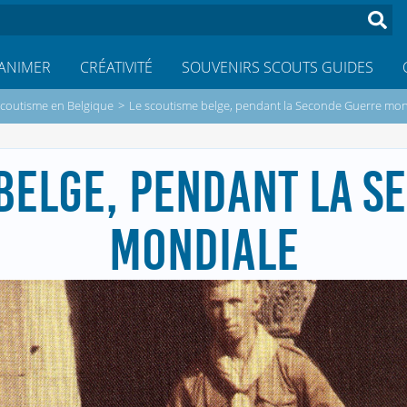
ANIMER
CRÉATIVITÉ
SOUVENIRS SCOUTS GUIDES
coutisme en Belgique
>
Le scoutisme belge, pendant la Seconde Guerre mon
 BELGE, PENDANT LA S
MONDIALE