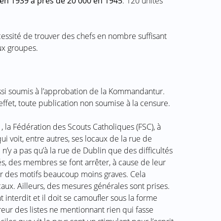
 en 1939 à près de 20 000 en 1945
. 120 unités
cessité de trouver des chefs en nombre suffisant
ux groupes.
ssi soumis à l’approbation de la Kommandantur.
 effet, toute publication non soumise à la censure.
 la Fédération des Scouts Catholiques (FSC), à
qui voit, entre autres, ses locaux de la rue de
 n’y a pas qu’à la rue de Dublin que des difficultés
tés, des membres se font arrêter, à cause de leur
ur des motifs beaucoup moins graves. Cela
aux. Ailleurs, des mesures générales sont prises.
 interdit et il doit se camoufler sous la forme
reur des listes ne mentionnant rien qui fasse