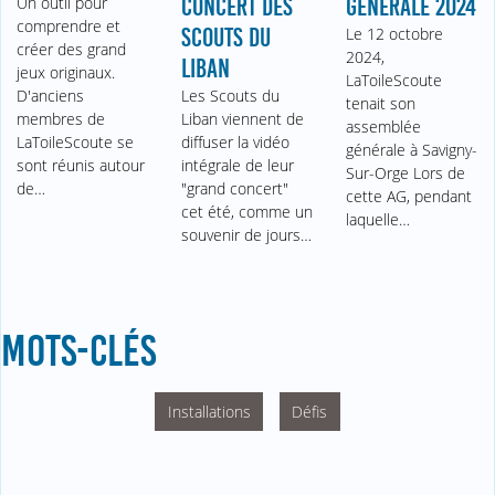
Un outil pour
CONCERT DES
GÉNÉRALE 2024
comprendre et
SCOUTS DU
Le 12 octobre
créer des grand
2024,
LIBAN
jeux originaux.
LaToileScoute
D'anciens
Les Scouts du
tenait son
membres de
Liban viennent de
assemblée
LaToileScoute se
diffuser la vidéo
générale à Savigny-
sont réunis autour
intégrale de leur
Sur-Orge Lors de
de…
"grand concert"
cette AG, pendant
cet été, comme un
laquelle…
souvenir de jours…
MOTS-CLÉS
Installations
Défis