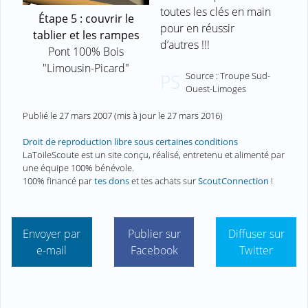
toutes les clés en main
Étape 5 : couvrir le
pour en réussir
tablier et les rampes
d’autres !!!
Pont 100% Bois
"Limousin-Picard"
Source : Troupe Sud-
PS
Ouest-Limoges
Publié le
27 mars 2007
(mis à jour le
27 mars 2016
)
Droit de reproduction libre sous certaines conditions
LaToileScoute est un site conçu, réalisé, entretenu et alimenté par
une équipe 100% bénévole.
100% financé par
tes dons
et tes achats sur
ScoutConnection
!
Envoyer par
Publier sur
Diffuser sur
e-mail
Facebook
Twitter