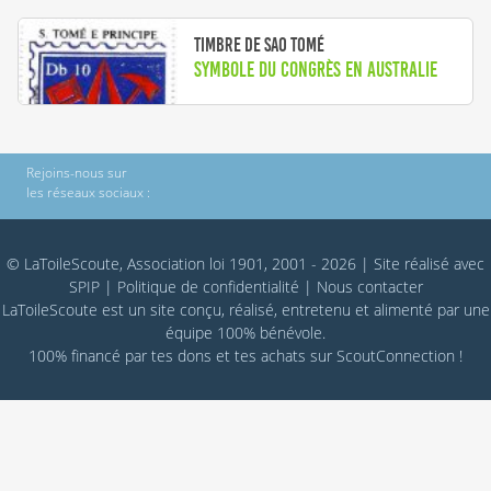
Timbre de Sao Tomé
Symbole du congrès en Australie
Rejoins-nous sur
les réseaux sociaux :
© LaToileScoute, Association loi 1901, 2001 - 2026
|
Site réalisé avec
SPIP
|
Politique de confidentialité
|
Nous contacter
LaToileScoute est un site conçu, réalisé, entretenu et alimenté par une
équipe 100% bénévole.
100% financé par
tes dons
et tes achats sur
ScoutConnection
!