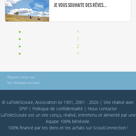
Je vous souhaite des rêves...
<
1
2
>
Rejoins-nous sur
les réseaux sociaux :
© LaToileScoute, Association loi 1901, 2001 - 2026
|
Site réalisé avec
SPIP
|
Politique de confidentialité
|
Nous contacter
LaToileScoute est un site conçu, réalisé, entretenu et alimenté par une
équipe 100% bénévole.
100% financé par
tes dons
et tes achats sur
ScoutConnection
!