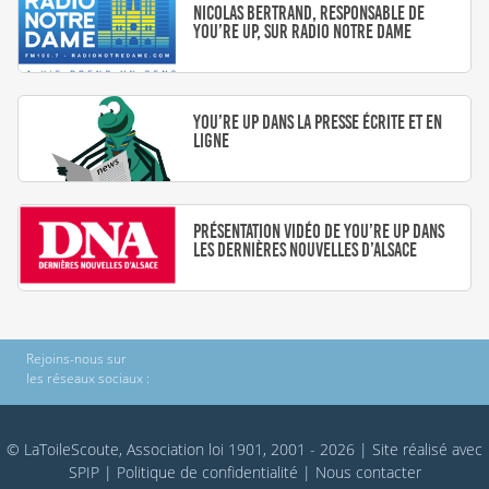
Nicolas Bertrand, responsable de
You’re Up, sur Radio Notre Dame
You’re Up dans la presse écrite et en
ligne
Présentation vidéo de You’re Up dans
les Dernières Nouvelles d’Alsace
Rejoins-nous sur
les réseaux sociaux :
© LaToileScoute, Association loi 1901, 2001 - 2026
|
Site réalisé avec
SPIP
|
Politique de confidentialité
|
Nous contacter