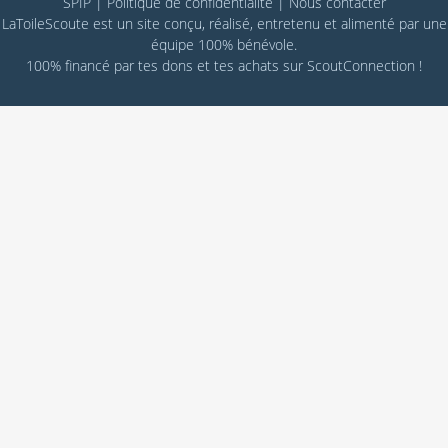
SPIP
|
Politique de confidentialité
|
Nous contacter
LaToileScoute est un site conçu, réalisé, entretenu et alimenté par une
équipe 100% bénévole.
100% financé par
tes dons
et tes achats sur
ScoutConnection
!