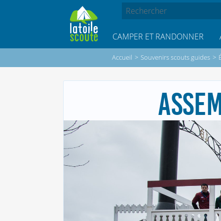
CAMPER ET RANDONNER
Accueil
>
Souvenirs scouts guides
>
ASSEM