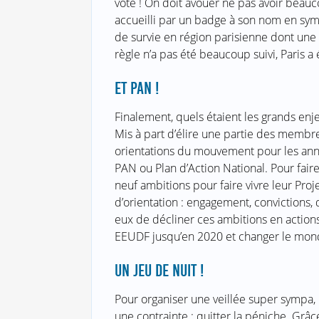
vote ! On doit avouer ne pas avoir beauc
accueilli par un badge à son nom en sym
de survie en région parisienne dont une d
règle n’a pas été beaucoup suivi, Paris 
ET PAN !
Finalement, quels étaient les grands enj
Mis à part d’élire une partie des membre
orientations du mouvement pour les anné
PAN ou Plan d’Action National. Pour faire
neuf ambitions pour faire vivre leur Proj
d’orientation : engagement, convictions, 
eux de décliner ces ambitions en action
EEUDF jusqu’en 2020 et changer le mon
UN JEU DE NUIT !
Pour organiser une veillée super sympa, la
une contrainte : quitter la péniche. Grâce