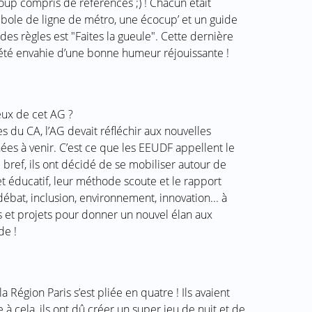
oup compris de références ;) ! Chacun était
bole de ligne de métro, une écocup’ et un guide
es règles est "Faites la gueule". Cette dernière
a été envahie d’une bonne humeur réjouissante !
eux de cet AG ?
s du CA, l’AG devait réfléchir aux nouvelles
es à venir. C’est ce que les EEUDF appellent le
 bref, ils ont décidé de se mobiliser autour de
et éducatif, leur méthode scoute et le rapport
débat, inclusion, environnement, innovation... à
s et projets pour donner un nouvel élan aux
de !
 Région Paris s’est pliée en quatre ! Ils avaient
 à cela, ils ont dû créer un super jeu de nuit et de