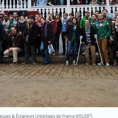
?
ireuses & Éclaireurs Unionistes de France (EEUDF
)