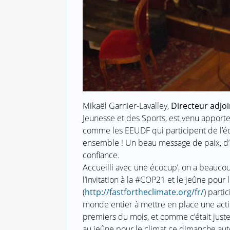
Mikaël Garnier-Lavalley,
Directeur adjoi
Jeunesse et des Sports, est venu appor
comme les EEUDF qui participent de l’éd
ensemble ! Un beau message de paix, d’
confiance.
Accueilli avec une écocup’, on a beauco
l’invitation à la #COP21 et le jeûne pour 
(
http://fastfortheclimate.org/fr/
) part
monde entier à mettre en place une action
premiers du mois, et comme c’était juste
au jeûne pour le climat ce dimanche aut