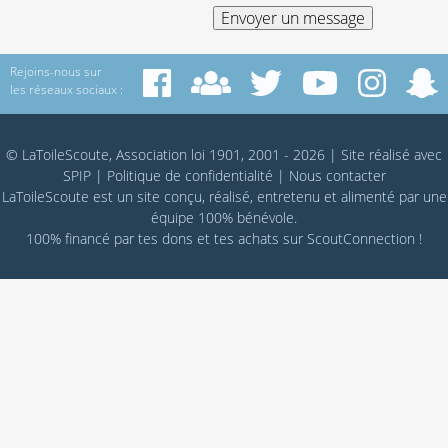
Rejoins-nous sur
les réseaux sociaux :
© LaToileScoute, Association loi 1901, 2001 - 2026
|
Site réalisé avec
SPIP
|
Politique de confidentialité
|
Nous contacter
LaToileScoute est un site conçu, réalisé, entretenu et alimenté par une
équipe 100% bénévole.
100% financé par
tes dons
et tes achats sur
ScoutConnection
!