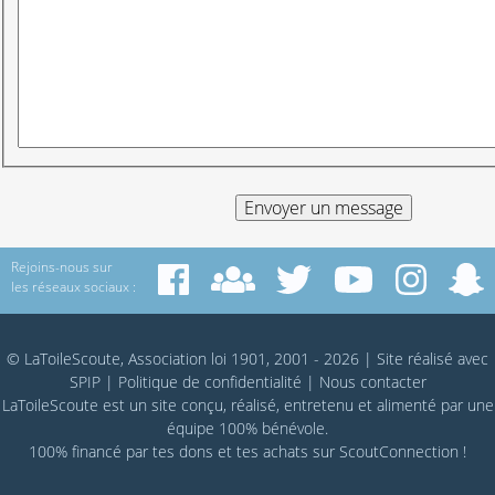
Rejoins-nous sur
les réseaux sociaux :
© LaToileScoute, Association loi 1901, 2001 - 2026
|
Site réalisé avec
SPIP
|
Politique de confidentialité
|
Nous contacter
LaToileScoute est un site conçu, réalisé, entretenu et alimenté par une
équipe 100% bénévole.
100% financé par
tes dons
et tes achats sur
ScoutConnection
!