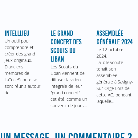
INTELLIJEU
LE GRAND
ASSEMBLÉE
Un outil pour
CONCERT DES
GÉNÉRALE 2024
comprendre et
SCOUTS DU
Le 12 octobre
créer des grand
2024,
LIBAN
jeux originaux.
LaToileScoute
D'anciens
Les Scouts du
tenait son
membres de
Liban viennent de
assemblée
LaToileScoute se
diffuser la vidéo
générale à Savigny-
sont réunis autour
intégrale de leur
Sur-Orge Lors de
de…
"grand concert"
cette AG, pendant
cet été, comme un
laquelle…
souvenir de jours…
UN MESSAGE, UN COMMENTAIRE ?