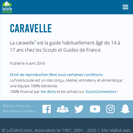
CARAVELLE
?
La caravelle
est la guide habituellement âgé de 14 à
17 ans chez les Scouts et Guides de France.
Publié le
4 avril 2016
Droit de reproduction libre sous certaines conditions
LaToileScoute est un site conçu, réalisé, entretenu et alimenté par
une équipe 100% bénévole.
100% financé par
tes dons
et tes achats sur
ScoutConnection
!
Rejoins-nous sur
les réseaux sociaux :
© LaToileScoute, Association loi 1901, 2001 - 2026
|
Site réalisé avec