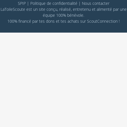
SPIP
|
Politique de confidentialité
|
Nous contacter
LaToileScoute est un site conçu, réalisé, entretenu et alimenté par une
équipe 100% bénévole.
100% financé par
tes dons
et tes achats sur
ScoutConnection
!