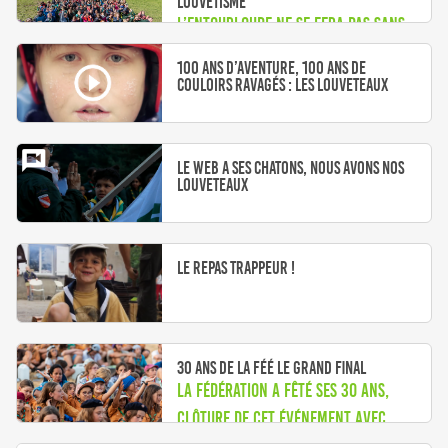
louvetisme
L’entourLOUPe ne se fera pas sans
toi !
100 ans d’aventure, 100 ans de
couloirs ravagés : les louveteaux
Le web a ses chatons, nous avons nos
louveteaux
Le Repas trappeur !
30 ans de la FÉÉ le grand final
La fédération a fêté ses 30 ans,
clôture de cet événement avec
LaToileScoute