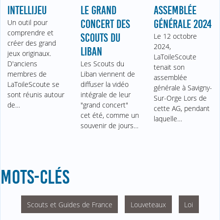
INTELLIJEU
LE GRAND
ASSEMBLÉE
Un outil pour
CONCERT DES
GÉNÉRALE 2024
comprendre et
SCOUTS DU
Le 12 octobre
créer des grand
2024,
LIBAN
jeux originaux.
LaToileScoute
D'anciens
Les Scouts du
tenait son
membres de
Liban viennent de
assemblée
LaToileScoute se
diffuser la vidéo
générale à Savigny-
sont réunis autour
intégrale de leur
Sur-Orge Lors de
de…
"grand concert"
cette AG, pendant
cet été, comme un
laquelle…
souvenir de jours…
MOTS-CLÉS
Scouts et Guides de France
Louveteaux
Loi