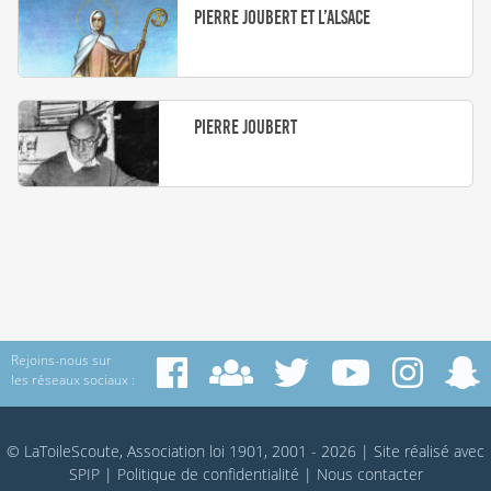
Pierre Joubert et l’Alsace
Pierre Joubert
Rejoins-nous sur
les réseaux sociaux :
© LaToileScoute, Association loi 1901, 2001 - 2026
|
Site réalisé avec
SPIP
|
Politique de confidentialité
|
Nous contacter