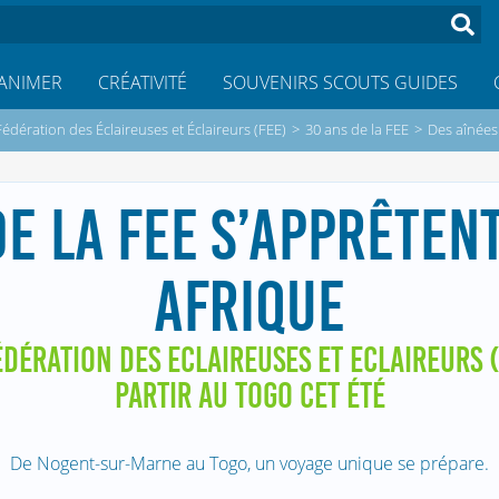
ANIMER
CRÉATIVITÉ
SOUVENIRS SCOUTS GUIDES
Fédération des Éclaireuses et Éclaireurs (FEE)
>
30 ans de la FEE
>
Des aînées 
DE LA FEE S’APPRÊTENT
AFRIQUE
DÉRATION DES ECLAIREUSES ET ECLAIREURS (
PARTIR AU TOGO CET ÉTÉ
De Nogent-sur-Marne au Togo, un voyage unique se prépare.