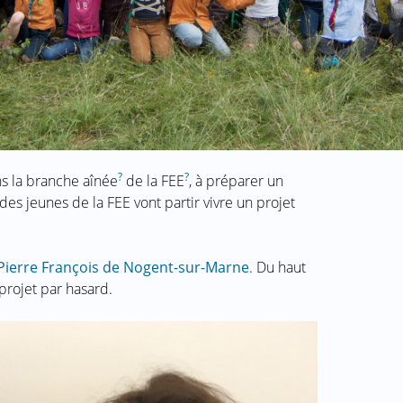
?
?
ans la branche aînée
de la FEE
, à préparer un
es jeunes de la FEE vont partir vivre un projet
Pierre François de Nogent-sur-Marne
. Du haut
 projet par hasard.