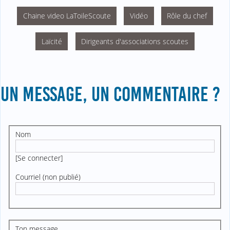
Chaine video LaToileScoute
Vidéo
Rôle du chef
Laïcité
Dirigeants d'associations scoutes
UN MESSAGE, UN COMMENTAIRE ?
Nom
[
Se connecter
]
Courriel (non publié)
Ton message