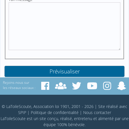
Rejoins-nous sur
les réseaux sociaux :
© LaToileScoute, Association loi 1901, 2001 - 2026
|
Site réalisé avec
SPIP
|
Politique de confidentialité
|
Nous contacter
LaToileScoute est un site conçu, réalisé, entretenu et alimenté par une
équipe 100% bénévole.