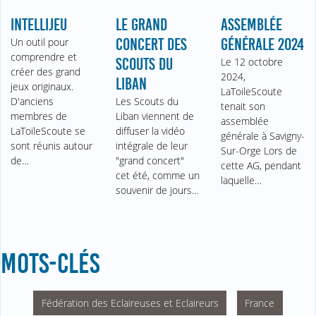
INTELLIJEU
LE GRAND
ASSEMBLÉE
Un outil pour
CONCERT DES
GÉNÉRALE 2024
comprendre et
SCOUTS DU
Le 12 octobre
créer des grand
2024,
LIBAN
jeux originaux.
LaToileScoute
D'anciens
Les Scouts du
tenait son
membres de
Liban viennent de
assemblée
LaToileScoute se
diffuser la vidéo
générale à Savigny-
sont réunis autour
intégrale de leur
Sur-Orge Lors de
de…
"grand concert"
cette AG, pendant
cet été, comme un
laquelle…
souvenir de jours…
MOTS-CLÉS
Fédération des Eclaireuses et Eclaireurs
France