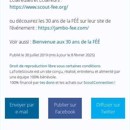
Éclaireuses et Éclaireurs :
https://www.scout-fee.org/
ou découvrez les 30 ans de la FÉÉ sur leur site de
l’événement :
https://jambo-fee.com/
Voir aussi :
Bienvenue aux 30 ans de la FÉÉ
Publié le
30 juillet 2019
(mis à jour le
8 février 2025
)
Droit de reproduction libre sous certaines conditions
LaToileScoute est un site conçu, réalisé, entretenu et alimenté par
une équipe 100% bénévole.
100% financé par
tes dons
et tes achats sur
ScoutConnection
!
Envoyer par
Publier sur
Diffuser sur
e-mail
Facebook
Twitter