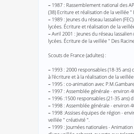
–
1987 : Rassemblement national des APEL
(38) Ecriture et réalisation de la veillée 
–
1989 : Jeunes du réseau lassalien (FEC)
lycées. Écriture et réalisation de la veillé
–
Avril 2001 : Jeunes du réseau lassalien
lycées. Écriture de la veillée " Des Racin
Scouts de France (adultes) :
–
1993 : 2000 responsables (18-35 ans) 
à l’écriture et à la réalisation de la veillée
–
1995 : co-animation avec P.M.Gambarel
–
1997 : Assemblée générale - environ 4
–
1996 :1500 responsables (21-35 ans) de
–
1998 : Assemblée générale - environ 4
–
1998 :Assises équipes de région - envi
veillée " créativité ".
–
1999 : Journées nationales - Animation d