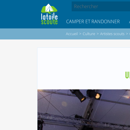
CAMPER ET RANDONNER
Accueil
>
Culture
>
Artistes scouts
>
U