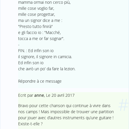
mamma ormai non cerco più,
mille cose voglio far,
mille cose progettar,
ma un signor dice a me :
"Presto tutto finirà"
e gli faccio io : "Macché,
tocca a me or far sognar".
-
FIN. : Ed infin son io
il signore, il signore in camicia.
Ed infin son io
che avrò un po’ da fare la lezion.
Répondre à ce message
Ecrit par
anne
,
Le 20 avril 2017
#
Bravo pour cette chanson qui continue à vivre dans
nos camps ! Mais impossible de trouver une partition
pour jouer avec d’autres instruments qu’une guitare !
Existe-t-elle ?