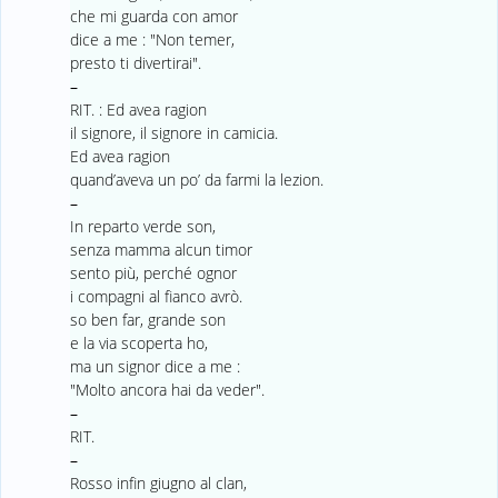
che mi guarda con amor
dice a me : "Non temer,
presto ti divertirai".
–
RIT. : Ed avea ragion
il signore, il signore in camicia.
Ed avea ragion
quand’aveva un po’ da farmi la lezion.
–
In reparto verde son,
senza mamma alcun timor
sento più, perché ognor
i compagni al fianco avrò.
so ben far, grande son
e la via scoperta ho,
ma un signor dice a me :
"Molto ancora hai da veder".
–
RIT.
–
Rosso infin giugno al clan,