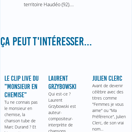
territoire Haudéo (92).…
ÇA PEUT T'INTÉRESSER...
LE CLIP LIVE DU
LAURENT
JULIEN CLERC
"MONSIEUR EN
GRZYBOWSKI
Avant de devenir
célèbre avec des
CHEMISE"
Qui est-ce ?
titres comme
Laurent
Tu ne connais pas
"Femmes je vous
Grzybowski est
le monsieur en
aime" ou "Ma
auteur-
chemise, la
Préférence", Julien
compositeur-
chanson tube de
Clerc, de son vrai
interprète de
Marc Durand ? Et
nom…
chansons