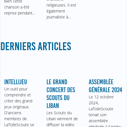
bien cette
religieuses. Il est
chanson a été
également
reprise pendant…
journaliste à…
DERNIERS ARTICLES
INTELLIJEU
LE GRAND
ASSEMBLÉE
Un outil pour
CONCERT DES
GÉNÉRALE 2024
comprendre et
SCOUTS DU
Le 12 octobre
créer des grand
2024,
LIBAN
jeux originaux.
LaToileScoute
D'anciens
Les Scouts du
tenait son
membres de
Liban viennent de
assemblée
LaToileScoute se
diffuser la vidéo
générale à Savigny-