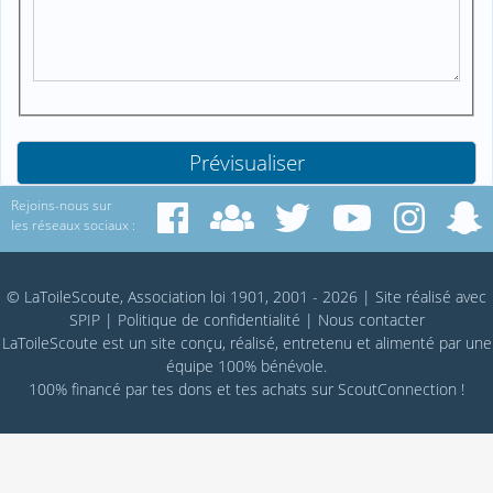
Rejoins-nous sur
les réseaux sociaux :
© LaToileScoute, Association loi 1901, 2001 - 2026
|
Site réalisé avec
SPIP
|
Politique de confidentialité
|
Nous contacter
LaToileScoute est un site conçu, réalisé, entretenu et alimenté par une
équipe 100% bénévole.
100% financé par
tes dons
et tes achats sur
ScoutConnection
!