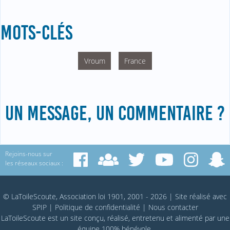
MOTS-CLÉS
Vroum
France
UN MESSAGE, UN COMMENTAIRE ?
Rejoins-nous sur
les réseaux sociaux :
© LaToileScoute, Association loi 1901, 2001 - 2026
|
Site réalisé avec
SPIP
|
Politique de confidentialité
|
Nous contacter
LaToileScoute est un site conçu, réalisé, entretenu et alimenté par une
équipe 100% bénévole.