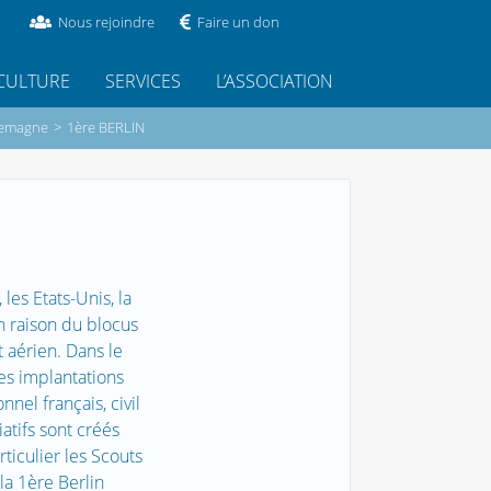
Nous rejoindre
Faire un don
CULTURE
SERVICES
L’ASSOCIATION
llemagne
>
1ère BERLIN
les Etats-Unis, la
n raison du blocus
t aérien. Dans le
ses implantations
nel français, civil
atifs sont créés
rticulier les Scouts
la 1ère Berlin