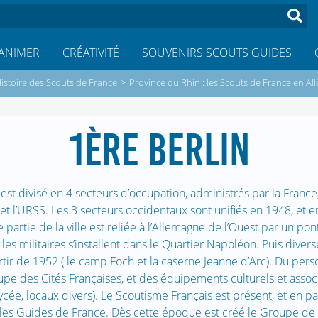
ANIMER
CRÉATIVITÉ
SOUVENIRS SCOUTS GUIDES
istoire des Scouts de France
>
Province du Rhin : les Scouts de France en A
1ÈRE BERLIN
est divisé en 4 secteurs d’occupation, administrés par la France, 
t l’URSS. Les 3 secteurs occidentaux sont unifiés en 1948, et e
e partie de la ville est reliée à l’Allemagne de l’Ouest par un pon
 les militaires s’installent dans le Quartier Napoléon. Puis diver
tir de 1952 ( le camp Foch et la caserne Jeanne d’Arc). Du person
cupe des Cités Françaises, et des équipements culturels et associ
lycée, locaux divers). Le Scoutisme Français est présent, et en pa
les Guides de France. Dès cette époque est créé le Groupe de 