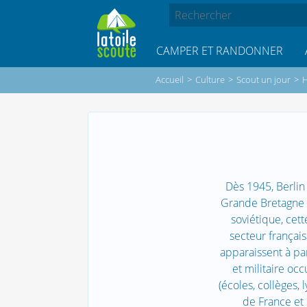
CAMPER ET RANDONNER
Accueil
>
Culture
>
Scout un jour
>
H
Dès 1945, Berlin 
Grande Bretagne e
soviétique, cett
secteur français
apparaissent à par
et militaire oc
(écoles, collèges, 
de France et 