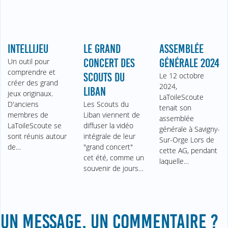
INTELLIJEU
LE GRAND
ASSEMBLÉE
Un outil pour
CONCERT DES
GÉNÉRALE 2024
comprendre et
SCOUTS DU
Le 12 octobre
créer des grand
2024,
LIBAN
jeux originaux.
LaToileScoute
D'anciens
Les Scouts du
tenait son
membres de
Liban viennent de
assemblée
LaToileScoute se
diffuser la vidéo
générale à Savigny-
sont réunis autour
intégrale de leur
Sur-Orge Lors de
de…
"grand concert"
cette AG, pendant
cet été, comme un
laquelle…
souvenir de jours…
UN MESSAGE, UN COMMENTAIRE ?