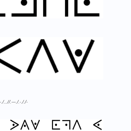
.-./...//.—./.-././-