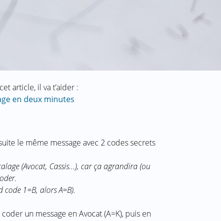
 article, il va t’aider :
ge en deux minutes
 suite le même message avec 2 codes secrets
alage (Avocat, Cassis...), car ça agrandira (ou
coder.
d code 1=B, alors A=B).
 coder un message en Avocat (A=K), puis en