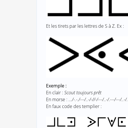
Et les tirets par les lettres de S à Z. Ex :
Exemple :
En clair :
Scout toujours prêt
En morse :
.../-.-./---/..-/-//-/---/..-/.---/---/..-/
En faux code des templier :