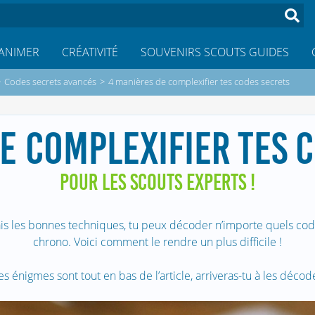
ANIMER
CRÉATIVITÉ
SOUVENIRS SCOUTS GUIDES
>
Codes secrets avancés
>
4 manières de complexifier tes codes secrets
E COMPLEXIFIER TES 
POUR LES SCOUTS EXPERTS !
s les bonnes techniques, tu peux décoder n’importe quels cod
chrono. Voici comment le rendre un plus difficile !
es énigmes sont tout en bas de l’article, arriveras-tu à les décode