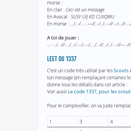
morse :
En clair :
Ceci est un message
En Avocat :
SUSY UIJ KD CUIIQWU
En morse :
.../..-/... -.—//..-/../.---//-.-/-..//-.
A toi de jouer :
-.- -../..-//-.../..-/.---/.---/..../..-//..-/../.---//—.-//
LEET OU 1337
C’est un code très utilisé par les
Scouts 
ton message (en remplaçant certaines le
donne tous les détails dans cet article :
Voir aussi
Le code 1337, pour les scout
Pour le complexifier, on va juste remplac
1
3
4