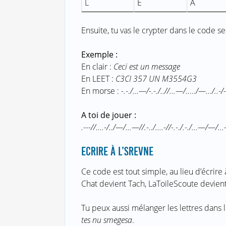
L
E
A
Ensuite, tu vas le crypter dans le code se
Exemple :
En clair :
Ceci est un message
En LEET :
C3CI 357 UN M3554G3
En morse :
-.-./...—/-.-./..//...—/...../—.../..-
A toi de jouer :
.---//....-/../—/...—//.-../....-//-.-./.-./...—/—/...—
ECRIRE À L’SREVNE
Ce code est tout simple, au lieu d’écrire à
Chat devient Tach, LaToileScoute devient 
Tu peux aussi mélanger les lettres dans l
tes nu smegesa
.