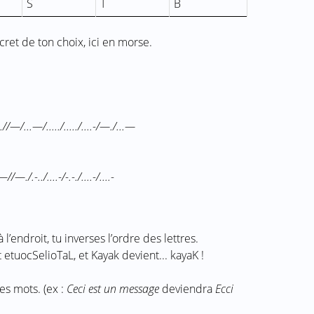
S
T
B
cret de ton choix, ici en morse.
/-.//—/...—/...../...../....-/—./...—
//—./.-../....-/-.-./....-/....-
 l’endroit, tu inverses l’ordre des lettres.
etuocSelioTaL, et Kayak devient... kayaK !
es mots. (ex :
Ceci est un message
deviendra
Ecci