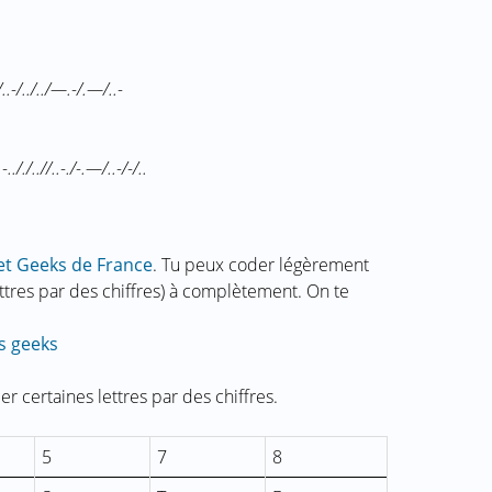
-./..-/../../—.-/.—/..-
.-.././..//..-./-.—/..-/-/..
et Geeks de France
. Tu peux coder légèrement
ttres par des chiffres) à complètement. On te
s geeks
er certaines lettres par des chiffres.
5
7
8